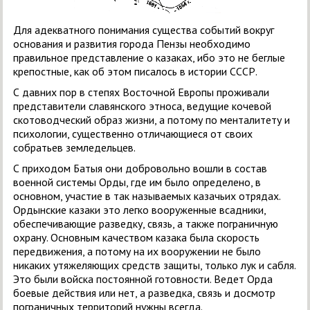
Для адекватного понимания существа событий вокруг
основания и развития города Пензы необходимо
правильное представление о казаках, ибо это не беглые
крепостные, как об этом писалось в истории СССР.
С давних пор в степях Восточной Европы проживали
представители славянского этноса, ведущие кочевой
скотоводческий образ жизни, а потому по менталитету и
психологии, существенно отличающиеся от своих
собратьев земледельцев.
С приходом Батыя они добровольно вошли в состав
военной системы Орды, где им было определено, в
основном, участие в так называемых казачьих отрядах.
Ордынские казаки это легко вооруженные всадники,
обеспечивающие разведку, связь, а также пограничную
охрану. Основным качеством казака была скорость
передвижения, а потому на их вооружении не было
никаких утяжеляющих средств защиты, только лук и сабля.
Это были войска постоянной готовности. Ведет Орда
боевые действия или нет, а разведка, связь и досмотр
пограничных территорий нужны всегда.