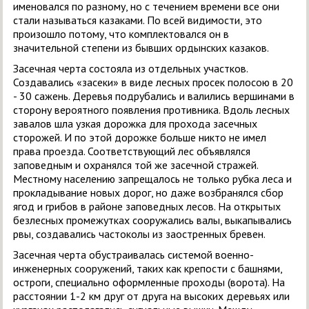
именовался по разному, но с течением времени все они
стали называться казаками. По всей видимости, это
произошло потому, что комплектовался он в
значительной степени из бывших ордынских казаков.
Засечная черта состояла из отдельных участков.
Создавались «засеки» в виде лесных просек полосою в 20
- 30 сажень. Деревья подрубались и валились вершинами в
сторону вероятного появления противника. Вдоль лесных
завалов шла узкая дорожка для прохода засечных
сторожей. И по этой дорожке больше никто не имел
права проезда. Соответствующий лес объявлялся
заповедным и охранялся той же засечной стражей.
Местному населению запрещалось не только рубка леса и
прокладывание новых дорог, но даже возбранялся сбор
ягод и грибов в районе заповедных лесов. На открытых
безлесных промежутках сооружались валы, выкапывались
рвы, создавались частоколы из заостренных бревен.
Засечная черта обустраивалась системой военно-
инженерных сооружений, таких как крепости с башнями,
остроги, специально оформленные проходы (ворота). На
расстоянии 1-2 км друг от друга на высоких деревьях или