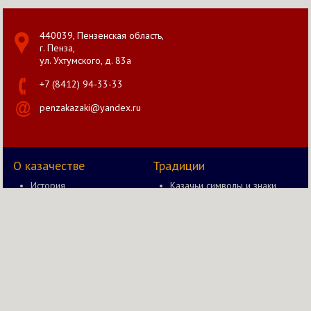
440039, Пензенская область,
г. Пенза,
ул. Ухтумского, д. 83а
+7 (8412) 94-33-33
penzakazaki@yandex.ru
О казачестве
Традиции
История
Казачьи символы и знаки
Документы
Казак и оружие
Правление
Быт казака
Новости
Казачьи забавы в старину
Казачий вестник
Казачьи чины и звания
Православие в жизни
Казачества