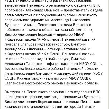
наук Пензенского института развития образования,
заместитель Пензенского регионального отделения ВПС,
протоиерей Александр Овцынов — представитель отдела
взаимодействия с Вооруженными силами Пензенского
епархиального управления, Александр Николаевич
Булгаков — Атаман Пензенского отдела Волжского
войскового казачьего общества, казачий полковник,
Виктор Алексеевич Борисов — директор МБОУ
«Кадетская школа № 46 г. Пензы. Пензенский казачий
генерала Слепцова кадетский корпус», Дмитрий
Леонидович Хлапонин — офицер-наставник МБОУ
«Кадетская школа № 46 г. Пензы. Пензенский казачий
генерала Слепцова кадетский корпус», Дмитрий
Николаевич Тишонков — офицер-наставник МБОУ СОШ с.
Бессоновка Бессоновского района Пензенской области,
Пётр Геннадьевич Самушкин — заведующий музеем МБОУ
СОШ с. Кижеватово, учитель истории МБОУ СОШ с.
Степановка Бессоновского района Пензенской области.
Выступая от Пензенского регионального отделения ВПС
на видеоконференции, Александр Николаевич Булгаков и
Виктор Алексеевич Борисов показали вклад Пензенского
казачества в становление и развитие города Пензы и