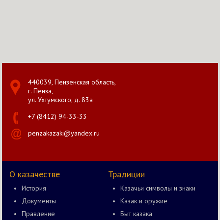
440039, Пензенская область,
г. Пенза,
ул. Ухтумского, д. 83а
+7 (8412) 94-33-33
penzakazaki@yandex.ru
О казачестве
Традиции
История
Казачьи символы и знаки
Документы
Казак и оружие
Правление
Быт казака