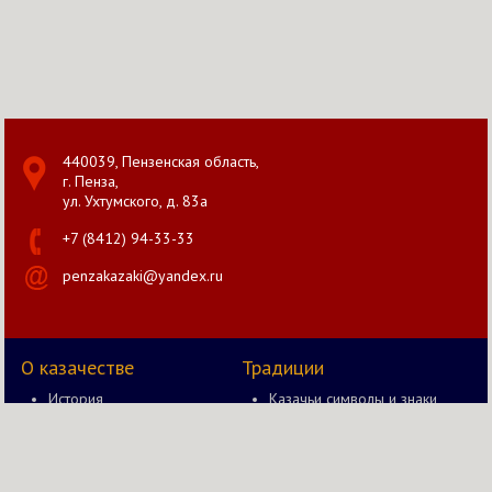
440039, Пензенская область,
г. Пенза,
ул. Ухтумского, д. 83а
+7 (8412) 94-33-33
penzakazaki@yandex.ru
О казачестве
Традиции
История
Казачьи символы и знаки
Документы
Казак и оружие
Правление
Быт казака
Новости
Казачьи забавы в старину