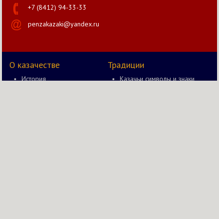
+7 (8412) 94-33-33
penzakazaki@yandex.ru
О казачестве
Традиции
История
Казачьи символы и знаки
Документы
Казак и оружие
Правление
Быт казака
Новости
Казачьи забавы в старину
Казачий вестник
Казачьи чины и звания
Православие в жизни
Казачества
Мы в соц. сетях