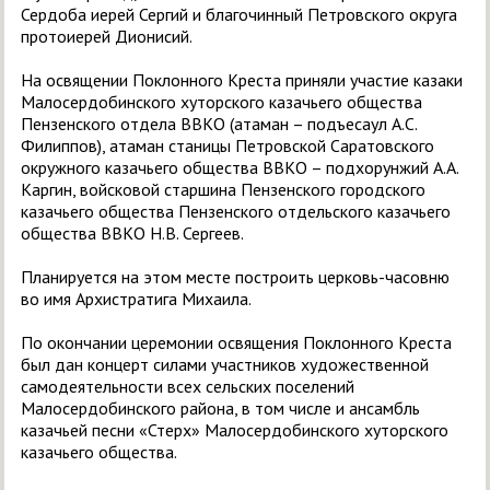
Сердоба иерей Сергий и благочинный Петровского округа
протоиерей Дионисий.
На освящении Поклонного Креста приняли участие казаки
Малосердобинского хуторского казачьего общества
Пензенского отдела ВВКО (атаман – подъесаул А.С.
Филиппов), атаман станицы Петровской Саратовского
окружного казачьего общества ВВКО – подхорунжий А.А.
Каргин, войсковой старшина Пензенского городского
казачьего общества Пензенского отдельского казачьего
общества ВВКО Н.В. Сергеев.
Планируется на этом месте построить церковь-часовню
во имя Архистратига Михаила.
По окончании церемонии освящения Поклонного Креста
был дан концерт силами участников художественной
самодеятельности всех сельских поселений
Малосердобинского района, в том числе и ансамбль
казачьей песни «Стерх» Малосердобинского хуторского
казачьего общества.