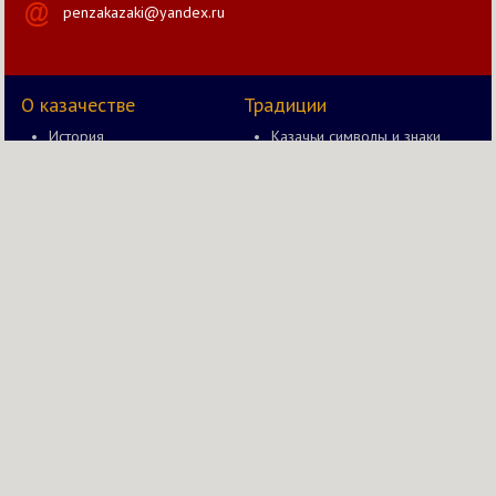
penzakazaki@yandex.ru
О казачестве
Традиции
История
Казачьи символы и знаки
Документы
Казак и оружие
Правление
Быт казака
Новости
Казачьи забавы в старину
Казачий вестник
Казачьи чины и звания
Православие в жизни
Казачества
Мы в соц. сетях
© 2014—2026 Пензенский отдел Волжского