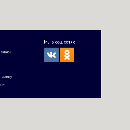
Мы в соц. сетях
 знаки
старину
ания