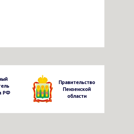
ный
Правительство
тель
Пензенской
а РФ
области