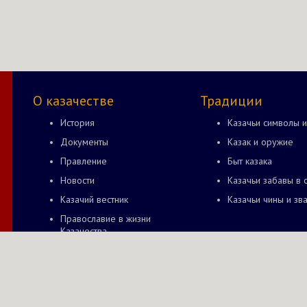
О казачестве
Традиции
История
Казачьи символы и
Документы
Казак и оружие
Правление
Быт казака
Новости
Казачьи забавы в 
Казачий вестник
Казачьи чины и зв
Православие в жизни
Казачества
© 2014—2026 Пензенский отдел Волжского ВВКО