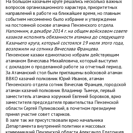
На большом казачьем круге решались несколько важных
вопросов организационного характера, приоритетных
направлений в работе на ближайшее время, но главным
событием несомненно было избрание и утверждении
на постоянной основе атамана Пензенского отдела.
Напомним, в декабре 2014 г. на общем войсковом совете
казаков исполнять обязанности атамана до следующего
Казачьего круга, который состоялся 19 июля этого года,
возложили на сотника Вячеслава Францева.
Пензенские казаки единогласно избрали действующим
атаманом Вячеслава Михайловича, который выступил
с докладом о проделанной работе за отчетный период.
За Атаманский стол были приглашены войсковой атаман
ВВКО казачий полковник Юрий Иванов, атаман
Пензенского отдела сотник Вячеслав Францев, городской
атаман казачий полковник Владимир Тымчук, первый
заместитель атамана хорунжий Евгений Боровков, врио
заместителя председателя правительства Пензенской
области Сергей Пуликовский, в почетном президиуме
принял участие совет стариков.
В зале так же присутствовали врио начальника
Департамента внутренней политики и массовых
коммуникаций Пензенской области Александр Елатонцев,