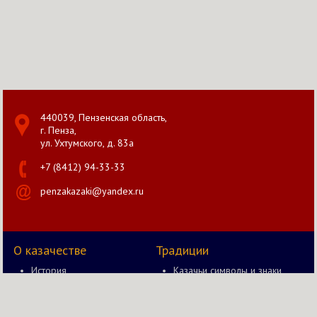
440039, Пензенская область,
г. Пенза,
ул. Ухтумского, д. 83а
+7 (8412) 94-33-33
penzakazaki@yandex.ru
О казачестве
Традиции
История
Казачьи символы и знаки
Документы
Казак и оружие
Правление
Быт казака