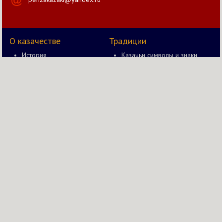
О казачестве
Традиции
История
Казачьи символы и знаки
Документы
Казак и оружие
Правление
Быт казака
Новости
Казачьи забавы в старину
Казачий вестник
Казачьи чины и звания
Православие в жизни
Казачества
Мы в соц. сетях
© 2014—2026 Пензенский отдел Волжского
ВВКО