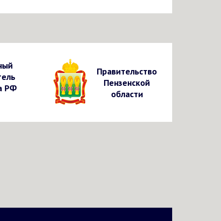
ный
Правительство
тель
Пензенской
а РФ
области