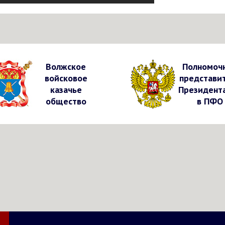
Волжское
Полномоч
войсковое
представи
казачье
Президент
общество
в ПФО