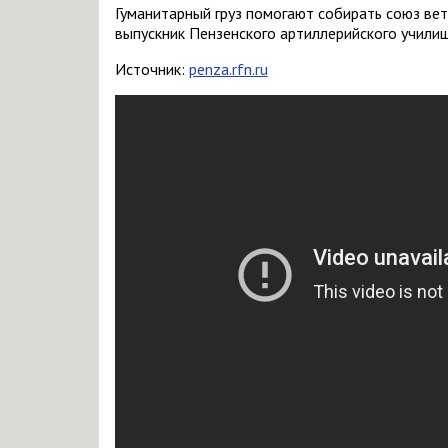
Гуманитарный груз помогают собирать союз ве
выпускник Пензенского артиллерийского училищ
Источник:
penza.rfn.ru