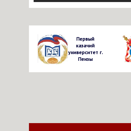
Первый
казачий
университет г.
Пензы