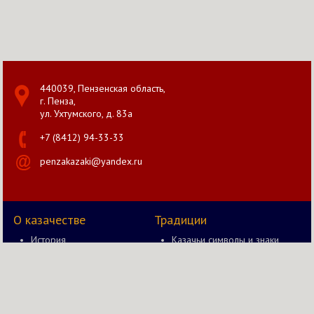
440039, Пензенская область,
г. Пенза,
ул. Ухтумского, д. 83а
+7 (8412) 94-33-33
penzakazaki@yandex.ru
О казачестве
Традиции
История
Казачьи символы и знаки
Документы
Казак и оружие
Правление
Быт казака
Новости
Казачьи забавы в старину
Казачий вестник
Казачьи чины и звания