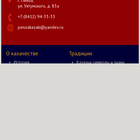
г. Пенза,
ул. Ухтумского, д. 83а
+7 (8412) 94-33-33
penzakazaki@yandex.ru
О казачестве
Традиции
История
Казачьи символы и знаки
Документы
Казак и оружие
Правление
Быт казака
Новости
Казачьи забавы в старину
Казачий вестник
Казачьи чины и звания
Православие в жизни
Казачества
Мы в соц. сетях