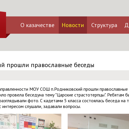
О казачестве
Новости
Структура
Д
ий прошли православные беседы
 направленности МОУ СОШ п.Родниковский прошли православные
ло провела беседуна тему "Царские страстотерпцы". Ребятам б
разглядывали фото. С кадетами 5 класса состоялась беседа на т
с интересом слушали, задавали вопросы.