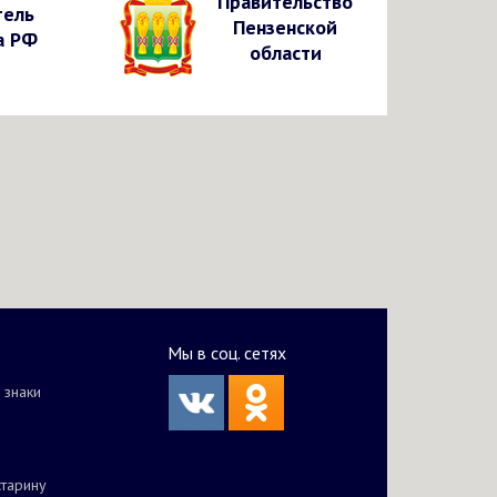
Правительство
тель
Пензенской
а РФ
области
Мы в соц. сетях
 знаки
старину