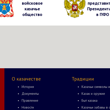
войсковое
представи
казачье
Президент
общество
в ПФО
О казачестве
Традиции
История
Казачьи символы и
Документы
Казак и оружие
Правление
Быт казака
Новости
Казачьи забавы в 