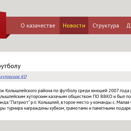
О казачестве
Новости
Структура
Д
футболу
хуторское КО
убок Колышлейского района по футболу среди юношей 2007 года
олышлейским хуторским казачьим обществом ПО ВВКО и был п
да "Патриот" р.п. Колышлей, второе место у команды с. Малая
ры турнира награждены кубком, грамотами и памятными подарк