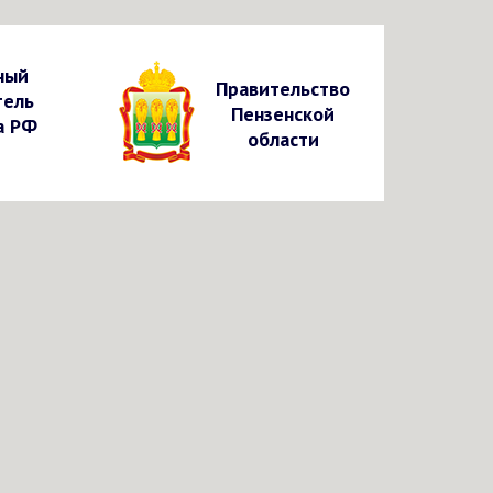
ный
Правительство
тель
Пензенской
а РФ
области