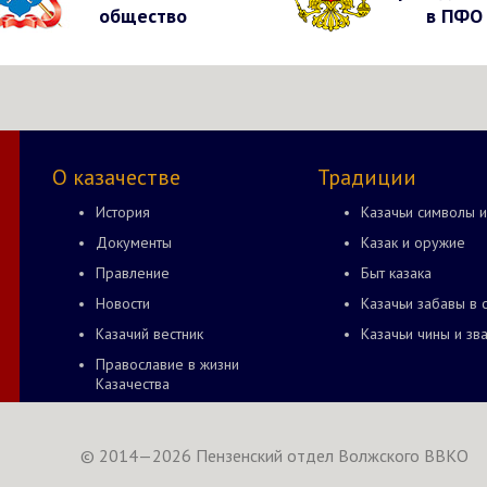
общество
в ПФО
О казачестве
Традиции
История
Казачьи символы и
Документы
Казак и оружие
Правление
Быт казака
Новости
Казачьи забавы в 
Казачий вестник
Казачьи чины и зв
Православие в жизни
Казачества
© 2014—2026 Пензенский отдел Волжского ВВКО