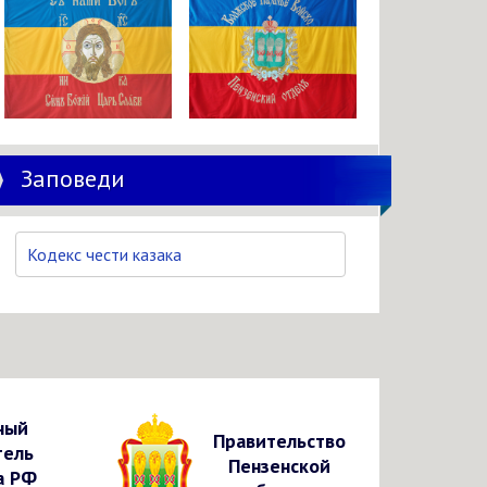
Заповеди
Кодекс чести казака
ный
Правительство
тель
Пензенской
а РФ