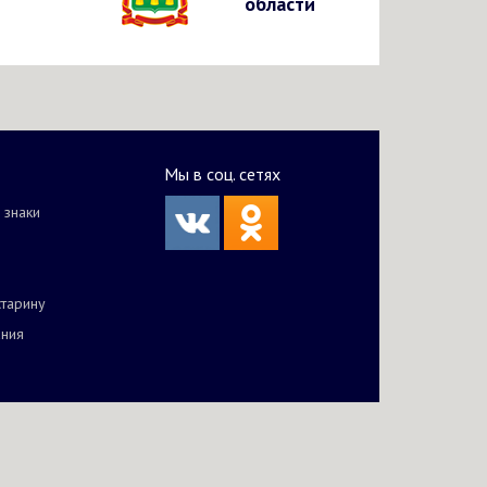
области
Мы в соц. сетях
 знаки
старину
ания